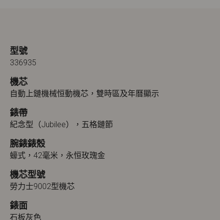
型號
336935
機芯
自動上鏈機械恒動機芯，雙時區及年曆顯示
錶帶
紀念型（Jubilee），五格鏈節
腕錶錶殼
蠔式，42毫米，永恒玫瑰金
機芯型號
勞力士9002型機芯
錶面
石板灰色