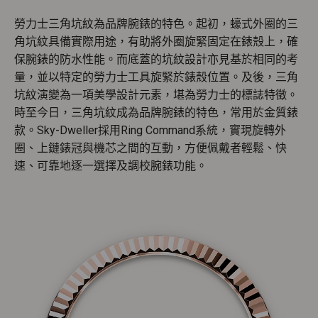
勞力士三角坑紋為品牌腕錶的特色。起初，蠔式外圈的三
角坑紋具備實際用途，有助將外圈旋緊固定在錶殼上，確
保腕錶的防水性能。而底蓋的坑紋設計亦見基於相同的考
量，並以特定的勞力士工具旋緊於錶殼位置。及後，三角
坑紋演變為一項美學設計元素，堪為勞力士的標誌特徵。
時至今日，三角坑紋成為品牌腕錶的特色，常用於金質錶
款。Sky-Dweller採用Ring Command系統，實現旋轉外
圈、上鏈錶冠與機芯之間的互動，方便佩戴者輕鬆、快
速、可靠地逐一選擇及調校腕錶功能。