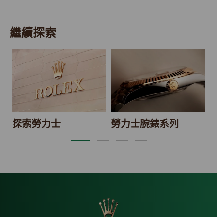
繼續探索
2
探索勞力士
勞力士腕錶系列