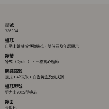
型號
336934
機芯
自動上鏈機械恒動機芯，雙時區及年曆顯示
錶帶
蠔式（Oyster），三格實心鏈節
腕錶錶殼
蠔式，42毫米，白色黃金及蠔式鋼
機芯型號
勞力士9002型機芯
錶面
亮藍色