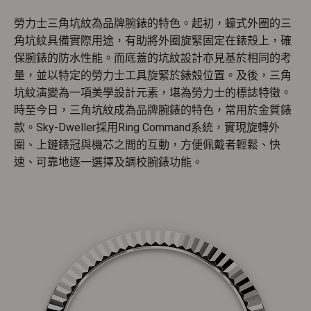
勞力士三角坑紋為品牌腕錶的特色。起初，蠔式外圈的三
角坑紋具備實際用途，有助將外圈旋緊固定在錶殼上，確
保腕錶的防水性能。而底蓋的坑紋設計亦見基於相同的考
量，並以特定的勞力士工具旋緊於錶殼位置。及後，三角
坑紋演變為一項美學設計元素，堪為勞力士的標誌特徵。
時至今日，三角坑紋成為品牌腕錶的特色，常用於金質錶
款。Sky-Dweller採用Ring Command系統，實現旋轉外
圈、上鏈錶冠與機芯之間的互動，方便佩戴者輕鬆、快
速、可靠地逐一選擇及調校腕錶功能。