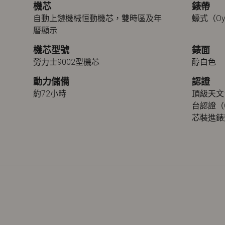
機芯
錶帶
自動上鏈機械恒動機芯，雙時區及年
蠔式（Oy
曆顯示
機芯型號
錶面
勞力士9002型機芯
醇白色
動力儲備
認證
約72小時
頂級天文
台認證（
芯裝進錶