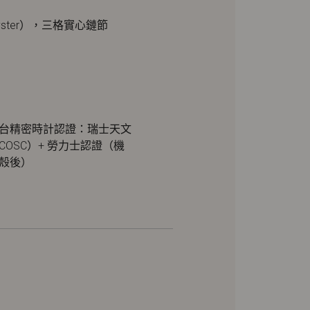
ster），三格實心鏈節
台精密時計認證：瑞士天文
COSC）+ 勞力士認證（機
殼後）