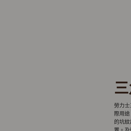
三
勞力士
際用途
的坑紋
置。及