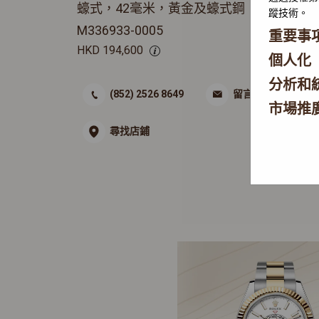
蠔式，42毫米，黃金及蠔式鋼
蹤技術。
M336933-0005
重要事
HKD
194,600
個人化
分析和
(852) 2526 8649
留言
市場推
尋找店鋪