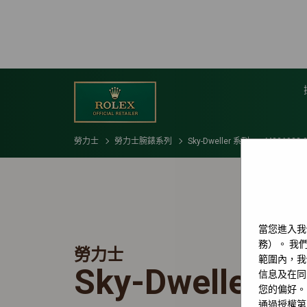
勞力士
勞力士腕錶系列
Sky-Dweller 系列
M336933-
當您進入我
務）。 我們
勞力士
範圍內，我
Sky-Dweller
信息及在同
您的偏好。
通過授權第