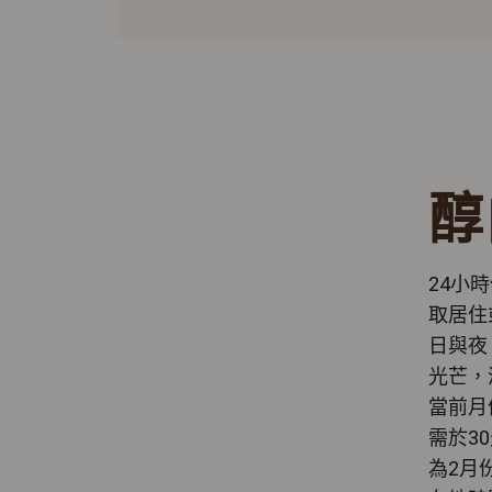
醇
24小
取居住
日與夜
光芒，
當前月
需於3
為2月