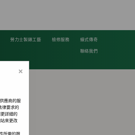
勞力士製錶工藝
檢修服務
蠔式傳奇
聯絡我們
×
供應商的服
用法律要求的
問更詳細的
網站來更改
全性所需的跟