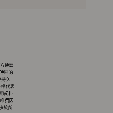
，方便讀
時區的
發持久
一格代表
用記掛
，唯獨因
取决於所