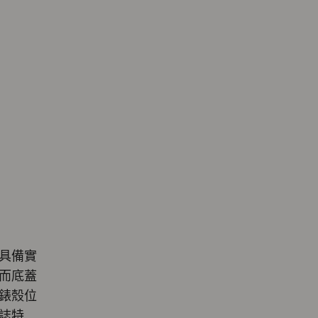
具備實
而底蓋
錶殼位
誌特