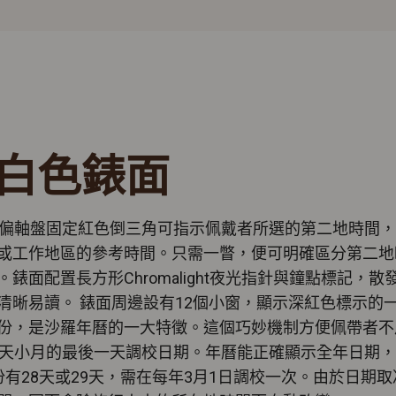
白色錶面
時偏軸盤固定紅色倒三角可指示佩戴者所選的第二地時間
或工作地區的參考時間。只需一瞥，便可明確區分第二地
。錶面配置長方形Chromalight夜光指針與鐘點標記，散
清晰易讀。 錶面周邊設有12個小窗，顯示深紅色標示的
份，是沙羅年曆的一大特徵。這個巧妙機制方便佩帶者不
0天小月的最後一天調校日期。年曆能正確顯示全年日期
份有28天或29天，需在每年3月1日調校一次。由於日期