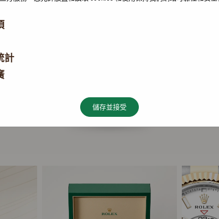
項
統計
廣
儲存並接受