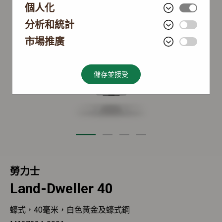
個人化
分析和統計
市場推廣
儲存並接受
勞力士
Land-Dweller 40
蠔式，40毫米，白色黃金及蠔式鋼