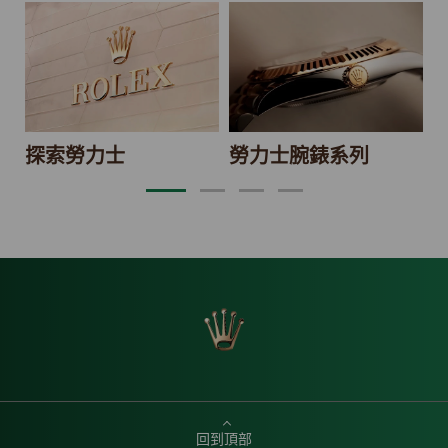
2
探索勞力士
勞力士腕錶系列
回到頂部