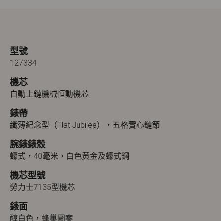
型號
127334
機芯
自動上鏈機械恒動機芯
錶帶
纖薄紀念型（Flat Jubilee），五格實心鏈節
腕錶錶殼
蠔式，40毫米，白色黃金及蠔式鋼
機芯型號
勞力士7135型機芯
錶面
醇白色，蜂巢圖案