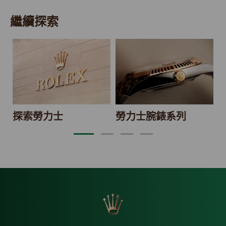
繼續探索
2
探索勞力士
勞力士腕錶系列