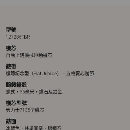
型號
127286TBR
機芯
自動上鏈機械恒動機芯
錶帶
纖薄紀念型（Flat Jubilee），五格實心鏈節
腕錶錶殼
蠔式，36毫米，鑽石及鉑金
機芯型號
勞力士7135型機芯
錶面
冰藍色，蜂巢圖案，鑲鑽石