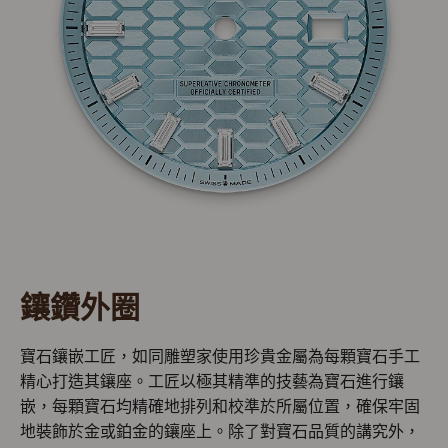
鑲鑽外圈
寶石鑲嵌工匠，如同雕塑家使用珍貴金屬為每顆寶石手工
精心打造其鑲座。工匠以極其精準的技藝為寶石進行鑲
嵌，每顆寶石均精確地排列和校準於所屬位置，確保牢固
地裝飾於金或鉑金的鑲座上。除了對寶石品質的講究外，