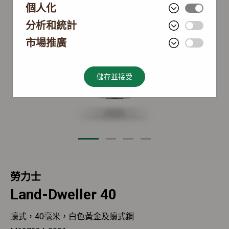
個人化
分析和統計
市場推廣
儲存並接受
勞力士
Land-Dweller 40
蠔式，40毫米，白色黃金及蠔式鋼