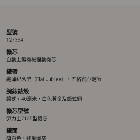
型號
127334
機芯
自動上鏈機械恒動機芯
錶帶
纖薄紀念型（Flat Jubilee），五格實心鏈節
腕錶錶殼
蠔式，40毫米，白色黃金及蠔式鋼
機芯型號
勞力士7135型機芯
錶面
醇白色，蜂巢圖案