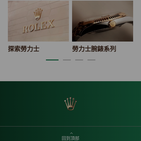
2
探索勞力士
勞力士腕錶系列
回到頂部