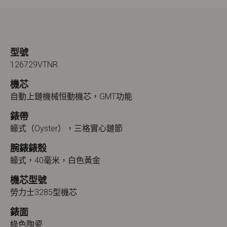
型號
126729VTNR
機芯
自動上鏈機械恒動機芯，GMT功能
錶帶
蠔式（Oyster），三格實心鏈節
腕錶錶殼
蠔式，40毫米，白色黃金
機芯型號
勞力士3285型機芯
錶面
綠色陶瓷