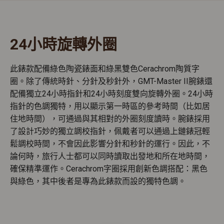
24小時旋轉外圈
此錶款配備綠色陶瓷錶面和綠黑雙色Cerachrom陶質字
圈。除了傳統時針、分針及秒針外，GMT-Master II腕錶還
配備獨立24小時指針和24小時刻度雙向旋轉外圈。24小時
指針的色調獨特，用以顯示第一時區的參考時間（比如居
住地時間），可通過與其相對的外圈刻度讀時。腕錶採用
了設計巧妙的獨立調校指針，佩戴者可以通過上鏈錶冠輕
鬆調校時間，不會因此影響分針和秒針的運行。因此，不
論何時，旅行人士都可以同時讀取出發地和所在地時間，
確保精準運作。Cerachrom字圈採用創新色調搭配：黑色
與綠色，其中後者是專為此錶款而設的獨特色調。