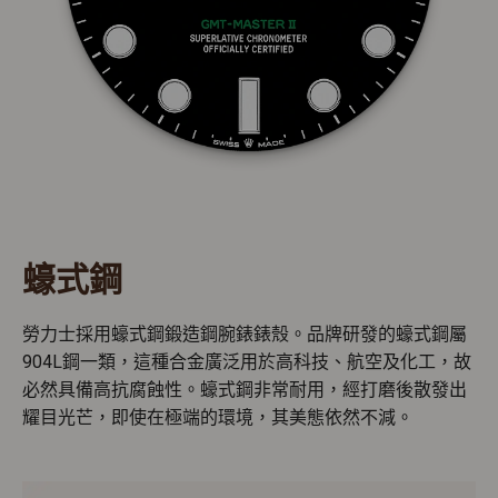
蠔式鋼
勞力士採用蠔式鋼鍛造鋼腕錶錶殼。品牌研發的蠔式鋼屬
904L鋼一類，這種合金廣泛用於高科技、航空及化工，故
必然具備高抗腐蝕性。蠔式鋼非常耐用，經打磨後散發出
耀目光芒，即使在極端的環境，其美態依然不減。