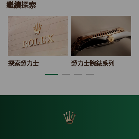
繼續探索
2
探索勞力士
勞力士腕錶系列