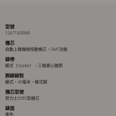
型號
126710GRNR
機芯
自動上鏈機械恒動機芯，GMT功能
錶帶
蠔式（Oyster），三格實心鏈節
腕錶錶殼
蠔式，40毫米，蠔式鋼
機芯型號
勞力士3285型機芯
錶面
黑色