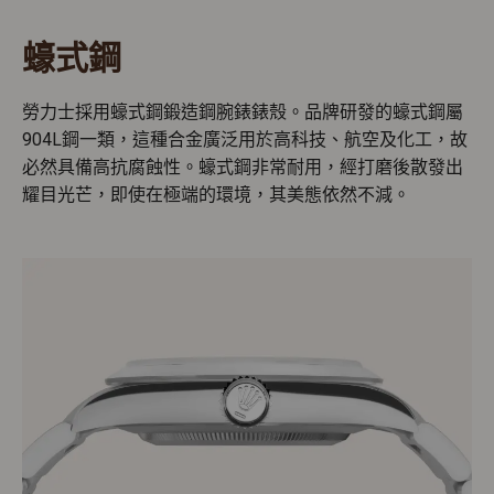
蠔式鋼
勞力士採用蠔式鋼鍛造鋼腕錶錶殼。品牌研發的蠔式鋼屬
904L鋼一類，這種合金廣泛用於高科技、航空及化工，故
必然具備高抗腐蝕性。蠔式鋼非常耐用，經打磨後散發出
耀目光芒，即使在極端的環境，其美態依然不減。