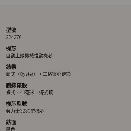
型號
224270
機芯
自動上鏈機械恒動機芯
錶帶
蠔式（Oyster），三格實心鏈節
腕錶錶殼
蠔式，40毫米，蠔式鋼
機芯型號
勞力士3230型機芯
錶面
黑色