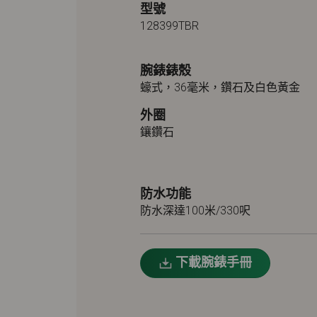
型號
128399TBR
腕錶錶殼
蠔式，36毫米，鑽石及白色黃金
外圈
鑲鑽石
防水功能
防水深達100米/330呎
下載腕錶手冊