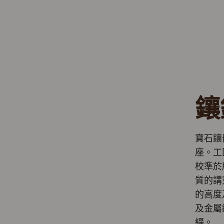
鑲
寶石鑲
座。工
校準於
質的講
的高度
及金屬
綴。