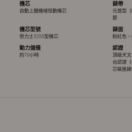
機芯
錶帶
自動上鏈機械恒動機芯
元首型（P
節
機芯型號
錶面
勞力士3255型機芯
粉紅色，
動力儲備
認證
約70小時
頂級天文
台認證（
芯裝進錶