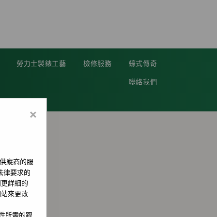
勞力士製錶工藝
檢修服務
蠔式傳奇
聯絡我們
×
供應商的服
用法律要求的
問更詳細的
網站來更改
全性所需的跟