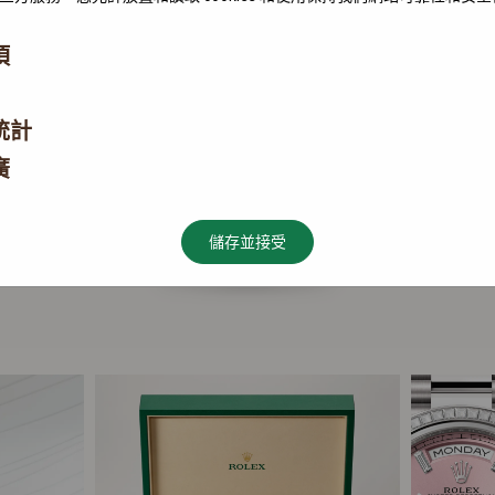
項
統計
廣
儲存並接受