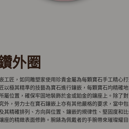
鑽外圈
嵌工匠，如同雕塑家使用珍貴金屬為每顆寶石手工精心打
匠以極其精準的技藝為寶石進行鑲嵌，每顆寶石均精確地
所屬位置，確保牢固地裝飾於金或鉑金的鑲座上。除了對
究外，勞力士在寶石鑲嵌上亦有其他嚴格的要求，當中包
及其精確排列、方向與位置、鑲嵌的規律性、堅固度和比
鑲座的精緻表面修飾。腕錶為佩戴者的手腕帶來璀璨耀目