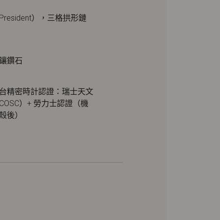
resident），三格拱形鏈
鑲鑽石
台精密時計認證：瑞士天文
COSC）+ 勞力士認證（機
殼後）