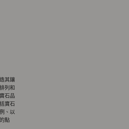
造其鑲
排列和
寶石品
括寶石
例、以
的點