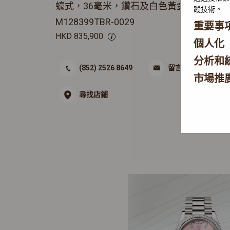
蠔式，36毫米，鑽石及白色黃金
蹤技術。
M128399TBR-0029
重要事
HKD
835,900
個人化
分析和
(852) 2526 8649
留言
市場推
尋找店鋪