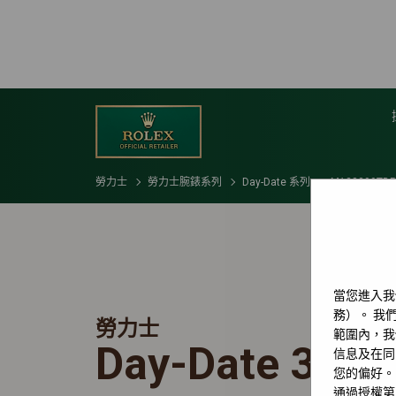
勞力士
勞力士腕錶系列
Day-Date 系列
M128399TBR
當您進入我
務）。 我們
勞力士
範圍內，我
Day-Date 36
信息及在同
您的偏好。
通過授權第