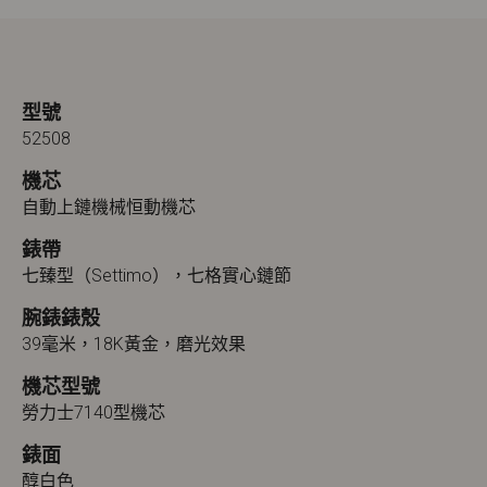
型號
52508
機芯
自動上鏈機械恒動機芯
錶帶
七臻型（Settimo），七格實心鏈節
腕錶錶殼
39毫米，18K黃金，磨光效果
機芯型號
勞力士7140型機芯
錶面
醇白色