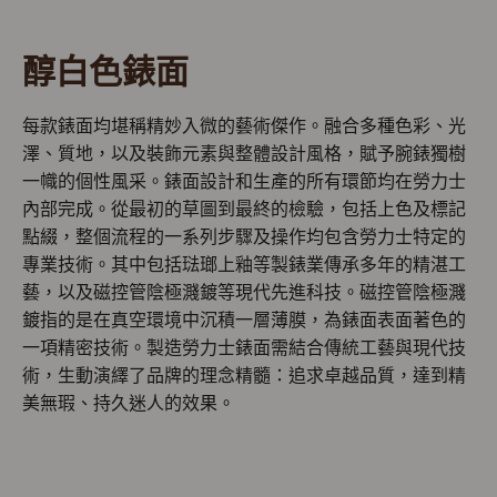
醇白色錶面
每款錶面均堪稱精妙入微的藝術傑作。融合多種色彩、光
澤、質地，以及裝飾元素與整體設計風格，賦予腕錶獨樹
一幟的個性風采。錶面設計和生產的所有環節均在勞力士
內部完成。從最初的草圖到最終的檢驗，包括上色及標記
點綴，整個流程的一系列步驟及操作均包含勞力士特定的
專業技術。其中包括琺瑯上釉等製錶業傳承多年的精湛工
藝，以及磁控管陰極濺鍍等現代先進科技。磁控管陰極濺
鍍指的是在真空環境中沉積一層薄膜，為錶面表面著色的
一項精密技術。製造勞力士錶面需結合傳統工藝與現代技
術，生動演繹了品牌的理念精髓：追求卓越品質，達到精
美無瑕、持久迷人的效果。