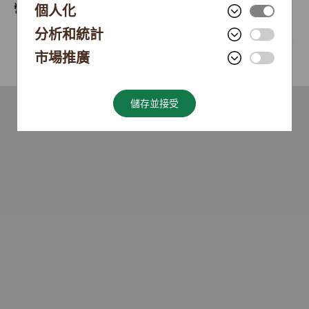
營業時間
個人化
10:00 - 22:00
分析和統計
022-23198180
尋找路線
發送留言
市場推廣
儲存並接受