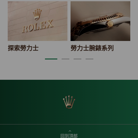
2
探索勞力士
勞力士腕錶系列
回到頂部