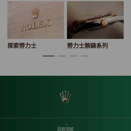
2
探索勞力士
勞力士腕錶系列
回到頂部