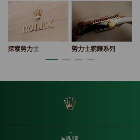
2
探索勞力士
勞力士腕錶系列
回到頂部