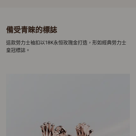
備受青睞的標誌
這款勞力士袖扣以18K永恒玫瑰金打造，形如經典勞力士
皇冠標誌。