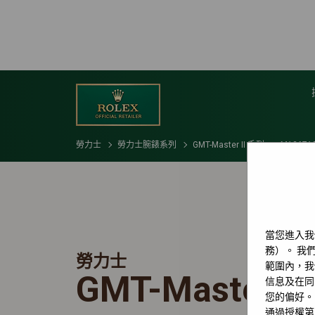
勞力士
勞力士腕錶系列
GMT-Master II 系列
M126710
當您進入我
務）。 我們
勞力士
範圍內，我
GMT-Master II
信息及在同
您的偏好。
通過授權第