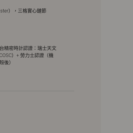
ster），三格實心鏈節
台精密時計認證：瑞士天文
COSC）+ 勞力士認證（機
殼後）