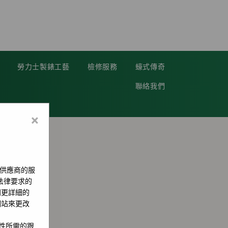
勞力士製錶工藝
檢修服務
蠔式傳奇
聯絡我們
×
供應商的服
用法律要求的
問更詳細的
網站來更改
全性所需的跟