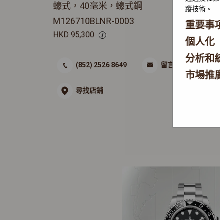
蠔式，40毫米，蠔式鋼
蹤技術。
M126710BLNR-0003
重要事
HKD
95,300
個人化
分析和
(852) 2526 8649
留言
市場推
尋找店鋪