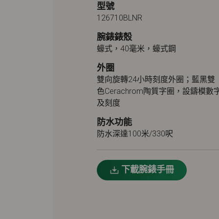
型號
126710BLNR
腕錶錶殼
蠔式，40毫米，蠔式鋼
外圈
雙向旋轉24小時刻度外圈；藍黑雙
色Cerachrom陶質字圈，設鑄模數
及刻度
防水功能
防水深達100米/330呎
下載腕錶手冊