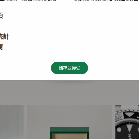
項
統計
廣
儲存並接受