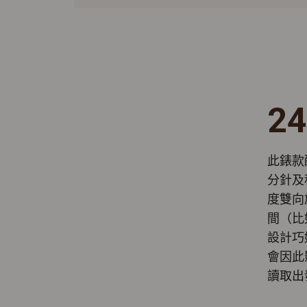
2
此錶款
分針及秒
度雙向
間（比
設計巧
會因此
讀取出