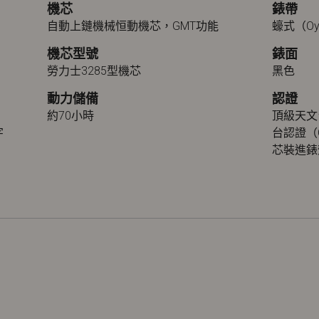
機芯
錶帶
自動上鏈機械恒動機芯，GMT功能
蠔式（Oy
機芯型號
錶面
勞力士3285型機芯
黑色
動力儲備
認證
約70小時
頂級天文
字
台認證（
芯裝進錶