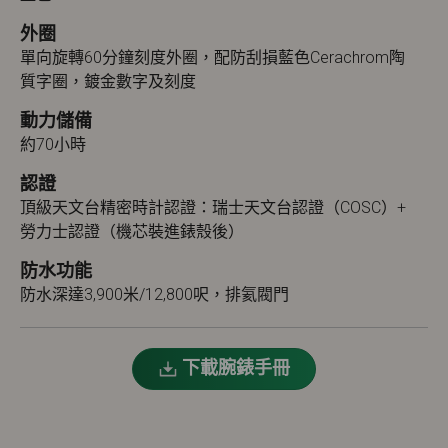
外圈
單向旋轉60分鐘刻度外圈，配防刮損藍色Cerachrom陶
質字圈，鍍金數字及刻度
動力儲備
約70小時
認證
頂級天文台精密時計認證：瑞士天文台認證（COSC）+
勞力士認證（機芯裝進錶殼後）
防水功能
防水深達3,900米/12,800呎，排氦閥門
下載腕錶手冊