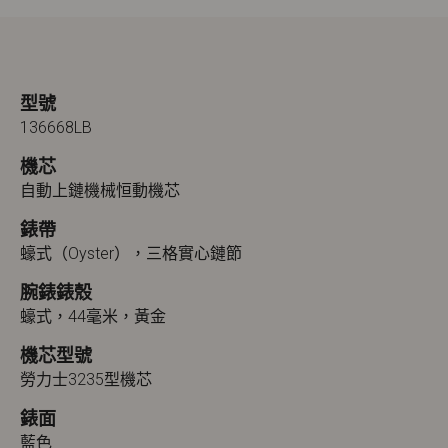
型號
136668LB
機芯
自動上鏈機械恒動機芯
錶帶
蠔式（Oyster），三格實心鏈節
腕錶錶殼
蠔式，44毫米，黃金
機芯型號
勞力士3235型機芯
錶面
藍色