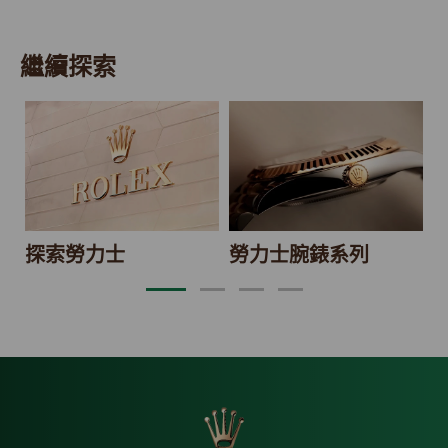
繼續探索
2
探索勞力士
勞力士腕錶系列