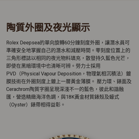
陶質外圈及夜光顯示
Rolex Deepsea的單向旋轉60分鐘刻度外圈，讓潛水員可
準確安全地掌握自己的潛水和減壓時間。零刻度位置上的
三角形標誌以相同的夜光物料填充，散發持久藍色光芒，
即使在黑暗環境中也清晰可辨。勞力士採用
PVD（Physical Vapour Deposition，物理氣相沉積法）鍍
膜技術在外圈刻度上鍍上一層黃金薄膜。 壓力環、錶面及
Cerachrom陶質字圈呈現深淺不一的藍色，彼此和諧融
匯，營造精緻海洋色調，與18K黃金材質錶殼及蠔式
（Oyster）錶帶相得益彰。