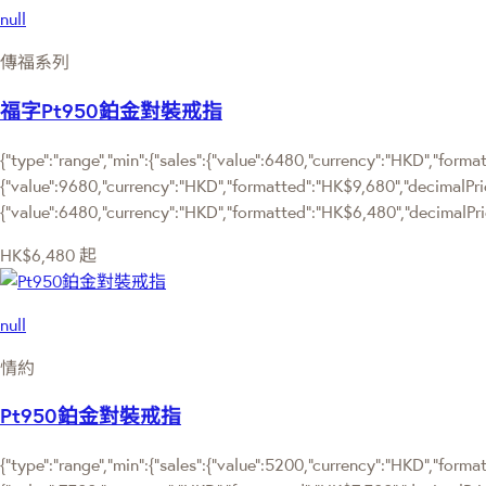
null
傳福系列
福字Pt950鉑金對裝戒指
{"type":"range","min":{"sales":{"value":6480,"currency":"HKD","format
{"value":9680,"currency":"HKD","formatted":"HK$9,680","decimalPrice"
{"value":6480,"currency":"HKD","formatted":"HK$6,480","decimalPric
HK$6,480
起
null
情約
Pt950鉑金對裝戒指
{"type":"range","min":{"sales":{"value":5200,"currency":"HKD","format