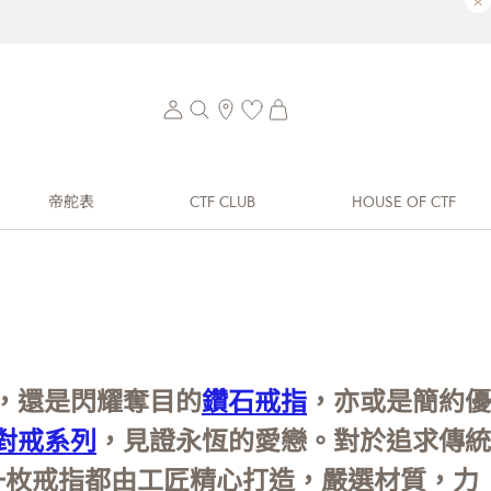
×
帝舵表
CTF CLUB
HOUSE OF CTF
，還是閃耀奪目的
鑽石戒指
，亦或是簡約優
對戒系列
，見證永恆的愛戀。對於追求傳統
每一枚戒指都由工匠精心打造，嚴選材質，力