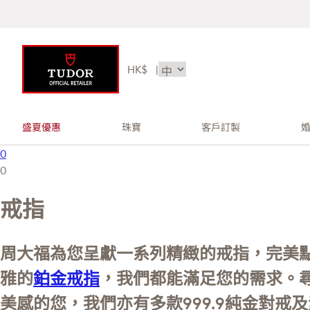
HK$
|
盛夏優惠
珠寶
客戶訂製
0
0
戒指
周大福為您呈獻一系列精緻的戒指，完美
雅的
鉑金戒指
，我們都能滿足您的需求。
美感的您，我們亦有多款999.9純金對