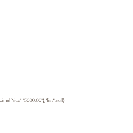
malPrice":"5000.00"},"list":null}