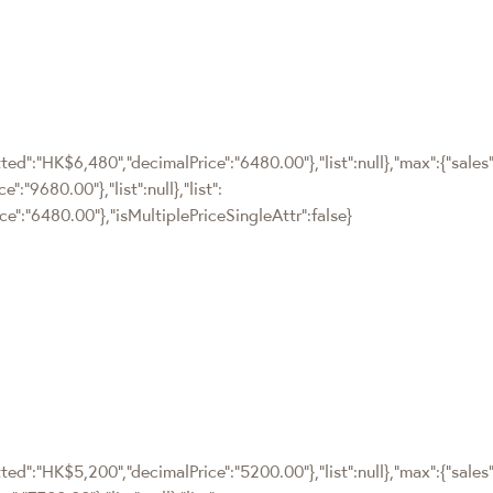
ted":"HK$6,480","decimalPrice":"6480.00"},"list":null},"max":{"sales"
:"9680.00"},"list":null},"list":
e":"6480.00"},"isMultiplePriceSingleAttr":false}
ted":"HK$5,200","decimalPrice":"5200.00"},"list":null},"max":{"sales"