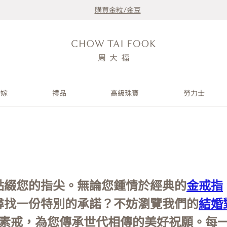
購買金粒/金豆
婚嫁
禮品
高級珠寶
勞力士
點綴您的指尖。無論您鍾情於經典的
金戒指
尋找一份特別的承諾？不妨瀏覽我們的
結婚
戒及素戒，為您傳承世代相傳的美好祝願。