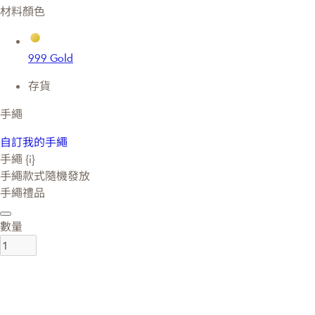
材料顏色
999 Gold
存貨
手繩
自訂我的手繩
手繩 {i}
手繩款式隨機發放
手繩禮品
數量