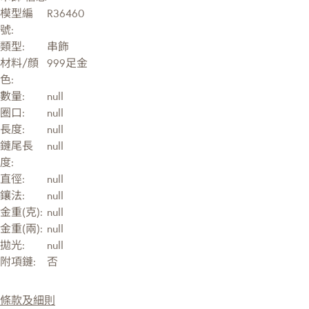
模型編
R36460
號:
類型:
串飾
材料/顔
999足金
色:
數量:
null
圈口:
null
長度:
null
鏈尾長
null
度:
直徑:
null
鑲法:
null
金重(克):
null
金重(兩):
null
拋光:
null
附項鏈:
否
條款及細則