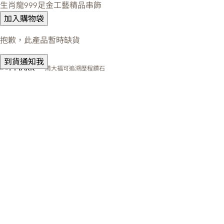
生肖龍999足金工藝精品串飾
加入購物袋
抱歉，此產品暫時缺貨
到貨通知我
周大福可追溯歷程鑽石