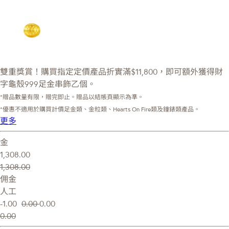
雙重獎賞！購買指定定價產品折實滿$11,800，即可額外獲得財
字龜殼999足金串飾乙個。
*贈品數量有限，贈完即止。贈品以結帳頁顯示為準。
*優惠不適用於購買計價足金類、金粒類、Hearts On Fire類及鐘錶類產品。
更多
金
1,308.00
1,308.00
佣金
人工
-1.00
0.00
0.00
0.00