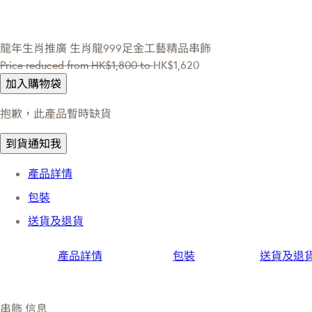
龍年生肖推廣
生肖龍999足金工藝精品串飾
Price reduced from
HK$1,800
to
HK$1,620
加入購物袋
抱歉，此產品暫時缺貨
到貨通知我
產品詳情
包裝
送貨及退貨
產品詳情
包裝
送貨及退
串飾 信息