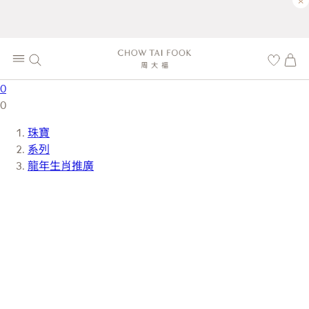
×
0
0
珠寶
系列
龍年生肖推廣