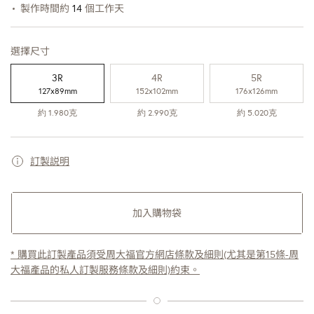
製作時間約
 14 
個工作天
選擇尺寸
3R
4R
5R
127x89mm
152x102mm
176x126mm
約 1.980克
約 2.990克
約 5.020克
訂製説明
加入購物袋
* 購買此訂製產品須受周大福官方網店條款及細則(尤其是第15條-周
大福產品的私人訂製服務條款及細則)約束。