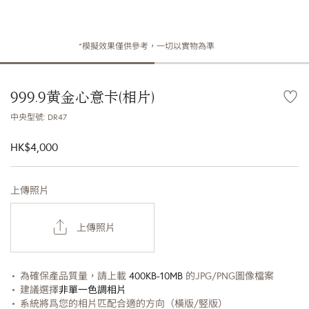
*模擬效果僅供參考，一切以實物為準
999.9黄金心意卡(相片)
中央型號: DR47
HK$4,000
上傳照片
上傳照片
為確保產品質量，請上載
 400KB-10MB 
的JPG/PNG圖像檔案
建議選擇
非單一色調相片
系統將爲您的相片匹配合適的方向（橫版/竪版）